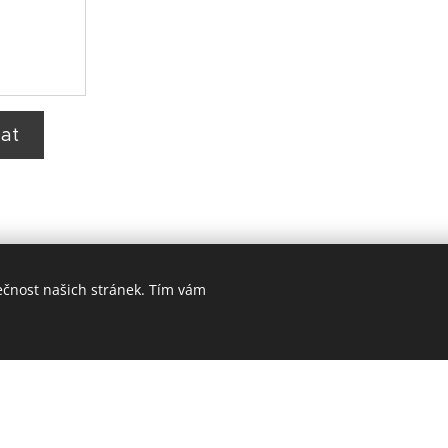
at
ečnost našich stránek. Tím vám