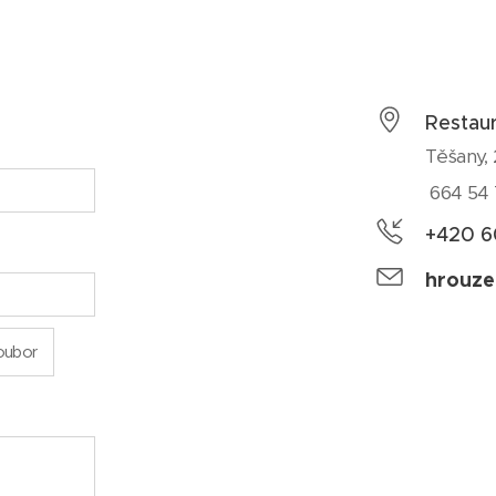
Restau
Těšany,
664 54 
+420 6
hrouze
oubor