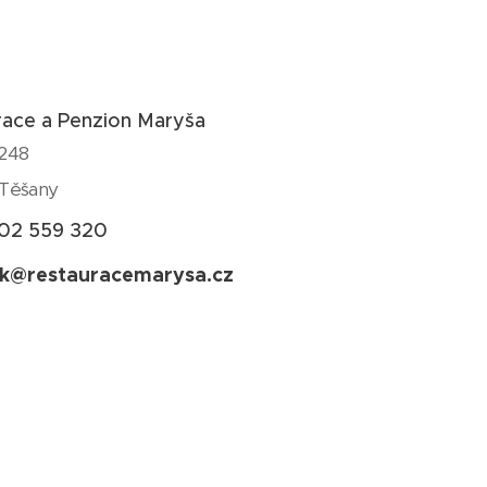
race a Penzion Maryša
 248
Těšany
02 559 320
k@restauracemarysa.cz