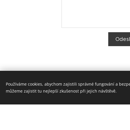
Odesl
Používáme cookies, abychom zajistili správné fungování a bezp
můžeme zajistit tu nejlepší zkušenost při jejich návštěvě.